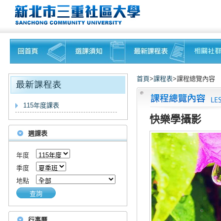
首頁
>
課程表
>課程總覽內容
115年度課表
快樂學攝影
週課表
年度
季度
地點
查詢
行事曆