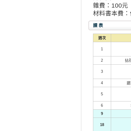
雜費：100元
材料書本費：
課 表
週次
1
2
拈
3
4
建
5
6
9
18