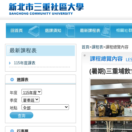
首頁
>
課程表
>課程總覽內容
115年度課表
(暑期)三重埔飲
週課表
年度
季度
地點
查詢
行事曆