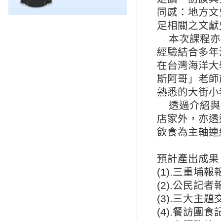
同感：地方文
足相關之文獻
本次課程亦
經驗結合多年
在台灣海洋大
斯阿哥」老師
熟悉的大街小
透過介紹與
店家外，亦透
飲食為主軸連
預計產出成果
(1).三重埔報
(2).公民記者
(3).三大主題
(4).餐訪團食