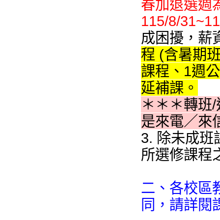
春加退選週為11
115/8/31~11
成困擾，薪
程 (含暑期
課程、1週
延補課。
＊＊＊轉班
是來電／來
3. 除未成
所選修課程
二、各校區
同，請詳閱