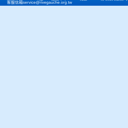
客服信箱
service@rivegauche.org.tw