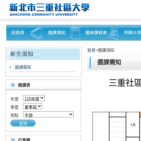
首頁
>選課須知
選課需知
選課需知
三重社區
週課表
年度
季度
地點
查詢
行事曆