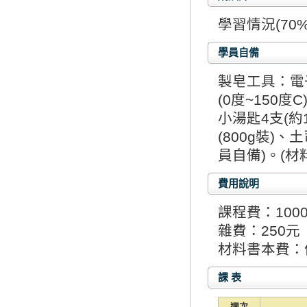
學習情況(70%
學員自備
製皂工具：電子
(0度~150度
小湯匙4支(約
(800g裝)
員自備)。(材料
費用說明
課程費：100
雜費：250元
材料書本費：
課 表
週次