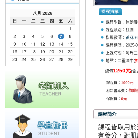
課程學群：運動養
課程類別：社團
指導教師：
黃秝函
課程期間：2025-07-
上課時間：每周三下午1
地點：二重國中(
1250元
總價
(
課程費：
1000元
材料書本費：
依課
保險費：
0元
課程簡介
課程皆取用於
有養分，對肌