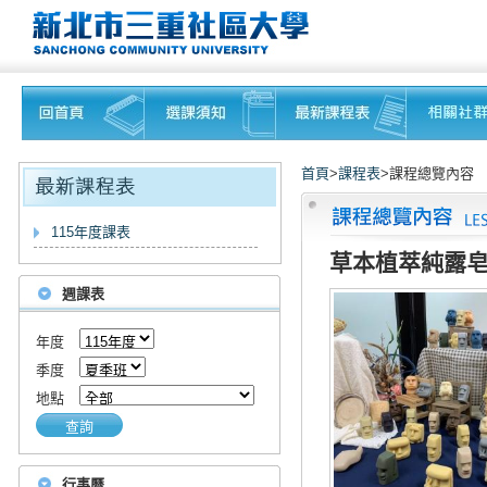
首頁
>
課程表
>課程總覽內容
115年度課表
草本植萃純露皂與
週課表
年度
季度
地點
查詢
行事曆