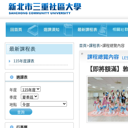
首頁
>
課程表
>課程總覽內容
115年度課表
【即將額滿】敦
週課表
年度
季度
地點
查詢
行事曆