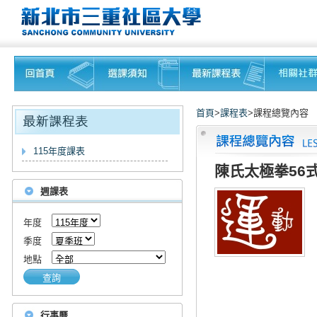
首頁
>
課程表
>課程總覽內容
115年度課表
陳氏太極拳56
週課表
年度
季度
地點
查詢
行事曆