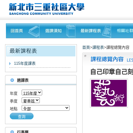
首頁
>
課程表
>課程總覽內容
115年度課表
自己印章自己刻(
週課表
年度
季度
地點
查詢
行事曆