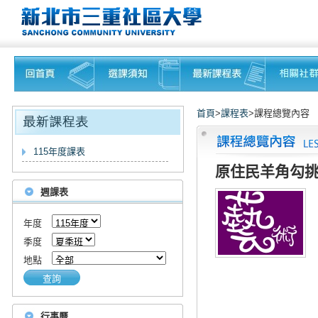
首頁
>
課程表
>課程總覽內容
115年度課表
原住民羊角勾
週課表
年度
季度
地點
查詢
行事曆