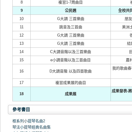
8
複習1-7周曲目
9
公民週
全校共
10
G大調 三首樂曲
朋友
11
跳音及三首曲
美洲
12
G大調 三首樂曲
13
G大調 三首樂曲
結
14
C大調音階以及三首樂曲
15
e小調音階以及三首曲目
農
我的歌曲春
16
D大調音階 以及四首歌曲
17
複習成果展的曲目
成果發表-
18
成果展
參考書目
根系列小提琴名曲2
琴法小提琴經典名曲集