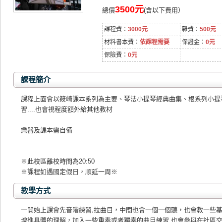
3500元
總價
(含以下費用）
課程費：
3000元
雜費：
500元
材料書本費：
依課程需要
保證金：
0元
保險費：
0元
課程簡介
課程上面會以筱崎課本系列為主要、琴法小提琴經典曲集、根系列小提
習....也會視程度額外給其他教材
樂器及課本需自備
※此校區離校時間為20:50
※課程如遇國定假日，順延一周※
教學方式
一開始上課會先音階練習,拉曲目，中間也會一個一個聽，也會教一些
增進具體的理解，加入一些重奏或者獨奏的曲目練習,也會參與在社區