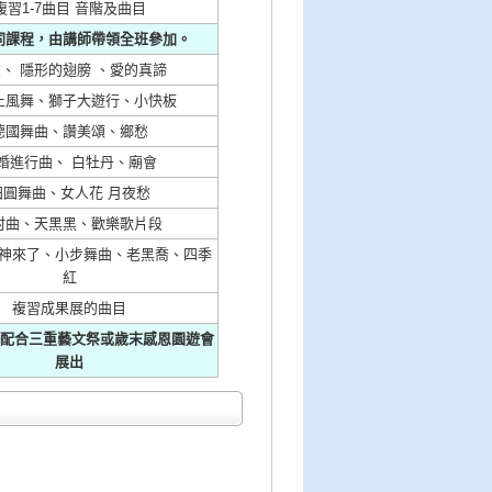
複習1-7曲目 音階及曲目
同課程，由講師帶領全班參加。
、 隱形的翅膀 、愛的真諦
土風舞、獅子大遊行、小快板
德國舞曲、讚美頌、鄉愁
婚進行曲、 白牡丹、廟會
田圓舞曲、女人花 月夜愁
村曲、天黑黑、歡樂歌片段
神來了、小步舞曲、老黑喬、四季
紅
複習成果展的曲目
將配合三重藝文祭或歲末感恩園遊會
展出