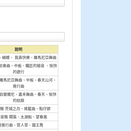
說明
、蝴蝶、 我真快樂、羅馬尼亞舞曲
 前奏曲、中板、鐵匠的槌音 、愉快
的遊行
 羅馬尼亞舞曲、中板、春天山河、
進行曲
 自徹爾尼、嘉禾舞曲、春天、愉快
的姑娘
音階 荒城之月、搖籃曲、點仔膠
調音階 聞笛、太湖船、望春風
童進行曲、宮人草、國王喬