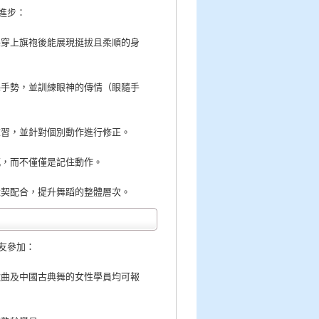
進步：
保穿上旗袍後能展現挺拔且柔順的身
舞手勢，並訓練眼神的傳情（眼隨手
練習，並針對個別動作進行修正。
感，而不僅僅是記住動作。
默契配合，提升舞蹈的整體層次。
友參加：
歌曲及中國古典舞的女性學員均可報