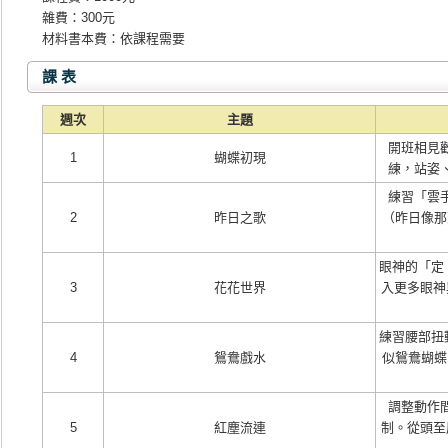
雜費：300元
材料書本費：依課程需要
課 表
週次
主題
開班相見
1
蝴蝶初現
練，站姿
練習「雲
2
昨日之歌
（昨日像那
眼神的「定
3
花花世界
入更多眼神
練習腰部扭
4
鴛鴦戲水
似鴛鴦蝴蝶
調整動作
5
紅塵流連
制。從頭至