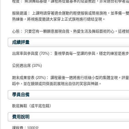
程度： 無須舞蹈基礎，課程將從最基本的站姿教起，非常適合初學者
服裝建議： 上課時請穿著適合運動的輕便服裝或簡易旗袍，並準備一
熟練後，將視進度邀請大家穿上正式旗袍進行總結呈現。
心態： 只要您有一顆願意展現自我、熱愛生活及舞蹈藝術的心，這裡
成績評量
出席率與參與度 (70%)： 重視學員每一堂課的參與，穩定的練習是進
公民週出席 (10%)
期末成果發表 (20%)： 課程最後一週將進行班級小型的集體呈現。
蹈中，並在鏡頭或同儕面前展現出自信的笑容與神韻。
學員自備
軟底舞鞋（或平底包鞋）
費用說明
課程費：1000元