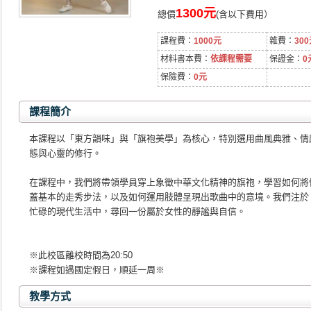
1300元
總價
(含以下費用）
課程費：
1000元
雜費：
30
材料書本費：
依課程需要
保證金：
0
保險費：
0元
課程簡介
本課程以「東方韻味」與「旗袍美學」為核心，特別選用曲風典雅、情感
態與心靈的修行。
在課程中，我們將帶領學員穿上象徵中華文化精神的旗袍，學習如何將
蓋基本的走秀步法，以及如何運用肢體呈現出歌曲中的意境。我們注於
忙碌的現代生活中，尋回一份屬於女性的靜謐與自信。
※此校區離校時間為20:50
※課程如遇國定假日，順延一周※
教學方式