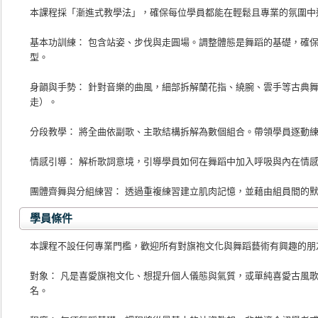
本課程採「漸進式教學法」，確保每位學員都能在輕鬆且專業的氛圍中
基本功訓練： 包含站姿、步伐與走圓場。調整體態是舞蹈的基礎，確
型。
身韻與手勢： 針對音樂的曲風，細部拆解蘭花指、繞腕、雲手等古典
走）。
分段教學： 將全曲依副歌、主歌結構拆解為數個組合。帶領學員逐動
情感引導： 解析歌詞意境，引導學員如何在舞蹈中加入呼吸與內在情
團體齊舞與分組練習： 透過重複練習建立肌肉記憶，並藉由組員間的
學員條件
本課程不設任何專業門檻，歡迎所有對旗袍文化與舞蹈藝術有興趣的朋
對象： 凡是喜愛旗袍文化、想提升個人儀態與氣質，或單純喜愛古風
名。