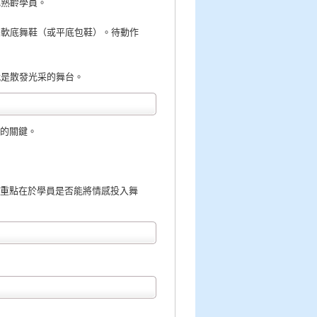
或熟齡學員。
雙軟底舞鞋（或平底包鞋）。待動作
就是散發光采的舞台。
步的關鍵。
評量重點在於學員是否能將情感投入舞