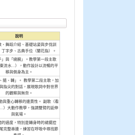
說明
歡、舞蹈介紹、基礎站姿與步伐訓
、丁字步、古典手位（蘭花指）。
手」與「繞腕」。教學第一段主歌
東流水...），動作設計以流暢的平
移與側身為主。
、隨、轉」。 教學第二段主歌，加
與指尖的對話，展現歌詞中對世界
的觀察與無奈。
動與重心轉移的連貫性。 副歌（看
...）大動作教學，強調雙臂的延伸
與氣場。
間的過度，特別是轉身時的裙擺控
尾完整串連，練習在呼吸中尋找節