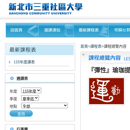
首頁
>
課程表
>課程總覽內容
115年度課表
『彈性』瑜珈提
週課表
年度
季度
地點
查詢
行事曆