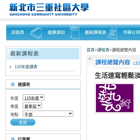
首頁
>
課程表
>課程總覽內容
115年度課表
生活速寫輕鬆
週課表
年度
季度
地點
查詢
行事曆