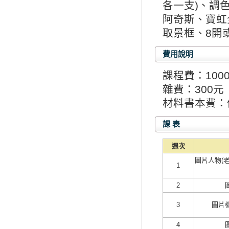
各一支)、調
阿奇斯、寶虹
取景框、8開或
費用說明
課程費：100
雜費：300元
材料書本費：
課 表
週次
圖片人物(
1
2
3
圖片
4