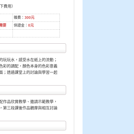
以下費用）
雜費：
300元
需要
保證金：
0元
的玩玩水，感受水在紙上的流動；
色彩的調配，顏色本身的色彩意義
面；透過課堂上的討論與學習一起
配作品欣賞教學、邀請示範教學，
，第三段課後作品觀摩與相互討論