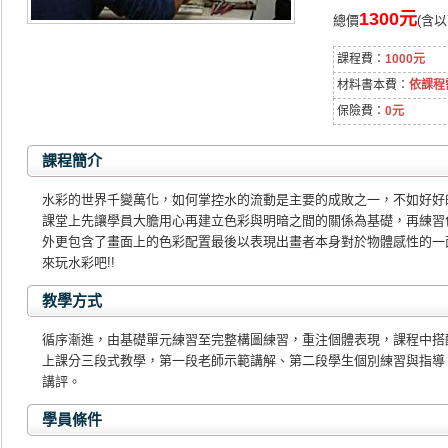
1300元
總價
(含
課程費：
1000元
材料書本費：
依課程
保險費：
0元
課程簡介
水彩的世界千變萬化，如何掌控水的流動是主要的成敗之一，不如好好
課堂上先讓學員大膽用心再建立色彩與明暗之間的關係為基礎，再練習
外更包含了畫面上的色彩配置最後以表現出畫者本身對於物體感性的一
來玩水彩吧!!
教學方式
循序漸進，由基礎單元練習至完整構圖練習，重注個體表現，課程中搭
上課分三段式教學，第一段老師示範講解、第二段學生個別練習與指導
講評。
學員條件