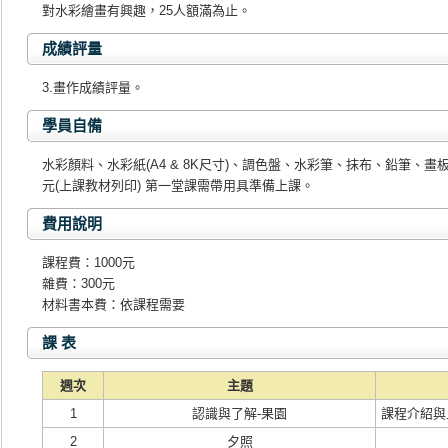
對水彩繪畫有興趣，25人額滿為止。
成績評量
3.畫作成績評量。
學員自備
水彩顏料、水彩紙(A4 & 8K尺寸)、調色盤、水彩筆、抹布、鉛筆、畫
元(上課教材列印) 第一堂課需帶用具準備上課。
費用說明
課程費：1000元
雜費：300元
材料書本費：依課程需要
課 表
週次
主題
1
認識與了解-果園
課程介紹與
2
夕照