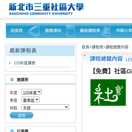
首頁
>
課程表
>課程總覽內容
115年度課表
【免費】社區G
週課表
年度
季度
地點
查詢
行事曆