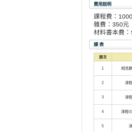
費用說明
課程費：100
雜費：350元
材料書本費：
課 表
週次
1
相見
2
津
3
津
4
津輕
5