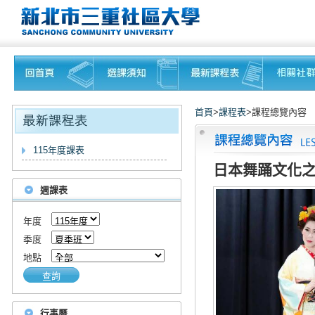
首頁
>
課程表
>課程總覽內容
115年度課表
日本舞踊文化
週課表
年度
季度
地點
查詢
行事曆