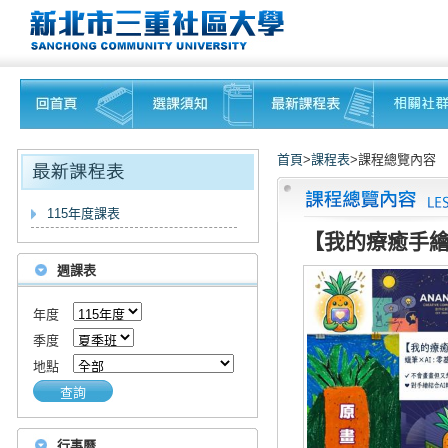
首頁
>
課程表
>課程總覽內容
115年度課表
【我的療癒手繪
週課表
年度
季度
地點
查詢
行事曆