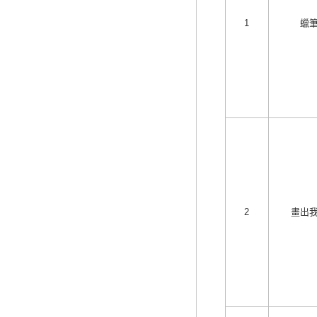
1
蠟
2
畫出