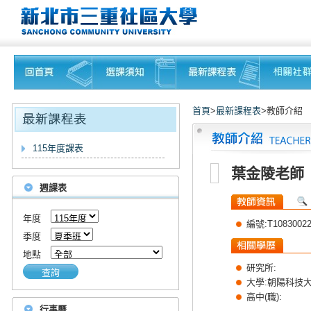
首頁
>
最新課程表
>教師介紹
115年度課表
葉金陵老師
週課表
年度
編號:T1083002
季度
地點
研究所:
查詢
大學:朝陽科技
高中(職):
行事曆