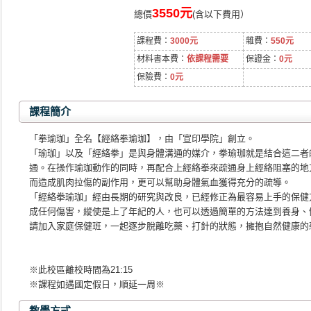
3550元
總價
(含以下費用）
課程費：
3000元
雜費：
550元
材料書本費：
依課程需要
保證金：
0元
保險費：
0元
課程簡介
「拳瑜珈」全名【經絡拳瑜珈】，由「宣印學院」創立。
「瑜珈」以及「經絡拳」是與身體溝通的媒介，拳瑜珈就是結合這二者
通。在操作瑜珈動作的同時，再配合上經絡拳來疏通身上經絡阻塞的地
而造成肌肉拉傷的副作用，更可以幫助身體氣血獲得充分的疏導。
「經絡拳瑜珈」經由長期的研究與改良，已經修正為最容易上手的保健
成任何傷害，縱使是上了年紀的人，也可以透過簡單的方法達到養身、
請加入家庭保健班，一起逐步脫離吃藥、打針的狀態，擁抱自然健康的
※此校區離校時間為21:15
※課程如遇國定假日，順延一周※
教學方式