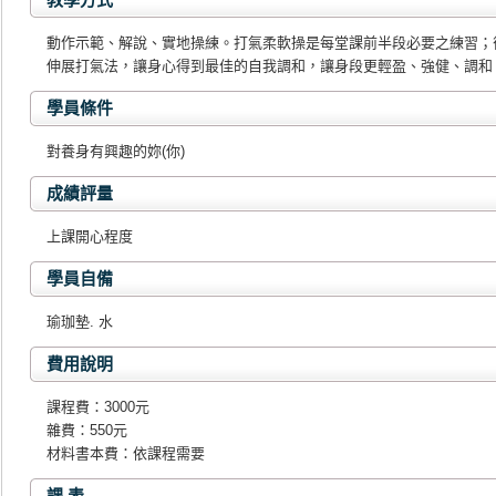
動作示範、解說、實地操練。打氣柔軟操是每堂課前半段必要之練習；
伸展打氣法，讓身心得到最佳的自我調和，讓身段更輕盈、強健、調和
學員條件
對養身有興趣的妳(你)
成績評量
上課開心程度
學員自備
瑜珈墊. 水
費用說明
課程費：3000元
雜費：550元
材料書本費：依課程需要
課 表