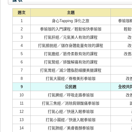
週次
主題
1
身心Tapping 淨化之旅
拳瑜珈
2
拳瑜珈的入門課程／輕鬆愉快拳瑜珈
輕鬆
3
打氣肝經／元氣美人有效的課程
改
4
打氣膀胱經／儲存身體能量有效的課程
改
5
打氣膽經／筋骨柔軟有效的課程
改善
6
打氣腎經／排酸解痛有效的課程
7
打氣胃經／減少體脂肪細腰美腿課程
8
打氣大腸經／脊椎美形拳瑜珈
改
9
公民週
全校共
10
打氣脾經／呼吸走路拳瑜珈
改
11
打氣三焦經／消除肩頸酸痛拳瑜珈
12
打氣心經／快速入眠拳瑜珈
13
打氣小腸經／快速入眠拳瑜珈
14
打氣肺經／美膚養顏拳瑜珈