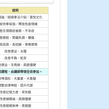
說明
概論／經絡拳法介紹／喜悅文化
愉快拳瑜珈／釋放負面情緒
善生理期症後群、不孕症
善膀胱、腎臟失調、腰痛
高低肩、長短腳、脊椎側彎
改善便泌、水腫
改善平胸、駝背
善便泌、牙周病、肩膀僵硬
同課程，由講師帶領全班參加。
善啤酒肚、大腹婆、大象腿
調整自律神經．提升代謝
改善記憶力差、常失眠
改善蝴蝶袖、肩頸僵硬
改善眼睛無神、黑眼圈