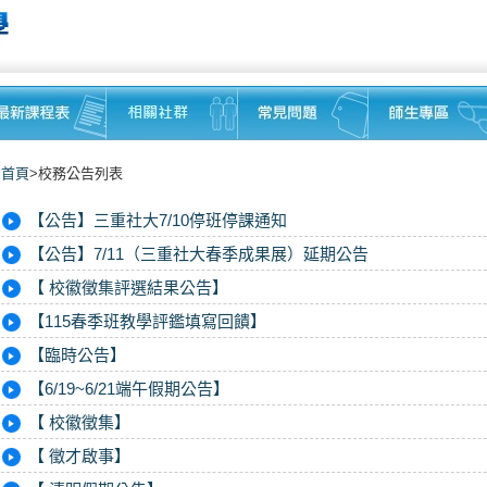
首頁
>校務公告列表
【公告】三重社大7/10停班停課通知
【公告】7/11（三重社大春季成果展）延期公告
【 校徽徵集評選結果公告】
【115春季班教學評鑑填寫回饋】
【臨時公告】
【6/19~6/21端午假期公告】
【 校徽徵集】
【 徵才啟事】