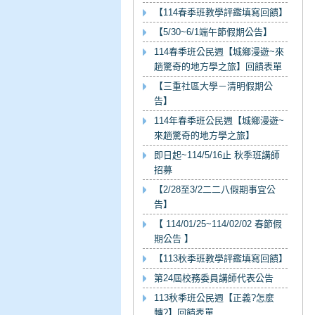
【114春季班教學評鑑填寫回饋】
【5/30~6/1端午節假期公告】
114春季班公民週【城鄉漫遊~來
趟驚奇的地方學之旅】回饋表單
【三重社區大學－清明假期公
告】
114年春季班公民週【城鄉漫遊~
來趟驚奇的地方學之旅】
即日起~114/5/16止 秋季班講師
招募
【2/28至3/2二二八假期事宜公
告】
【 114/01/25~114/02/02 春節假
期公告 】
【113秋季班教學評鑑填寫回饋】
第24屆校務委員講師代表公告
113秋季班公民週【正義?怎麼
轉?】回饋表單