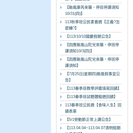
【颱風康芮來襲，停班停課須知
10/31(四)】
113秋季班公民素養週【正義?怎
麼轉?】
【113/10/10國慶假期公告】
【因應颱風山陀兒來襲，停班停
課須知10/3(四)】
【因應颱風山陀兒來襲，停班停
課須知】
【7月25日(星期四)颱風假事宜公
告】
【113春季班教學評鑑填寫回饋】
【113春季班試聽體驗週回饋】
113春季班公民週【食味人生】回
饋表單
【5/1勞動節正常上課公告】
【113.04.04~113.04.07清明假期