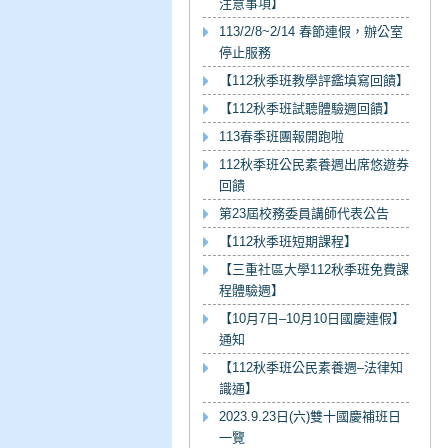
注意事項】
113/2/8~2/14 春節連假，辦公室
停止服務
【112秋季班教學評鑑填寫回饋】
【112秋季班試聽體驗週回饋】
113春季班團報開跑啦
112秋季班公民素養週出席悠遊券
回饋
第23屆校務委員講師代表公告
【112秋季班短期課程】
【三重社區大學112秋季班免費課
程體驗週】
【10月7日–10月10日國慶連假】
通知
【112秋季班公民素養週–法律知
識通】
2023.9.23日(六)雙十國慶補班日
一覽