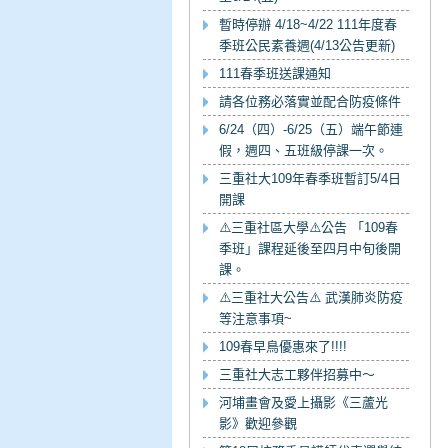
暫時停辦 4/18~4/22 111年度春
季班公民素養週(4/13公告更新)
111春季班送課通知
請各位務必落實並配合防疫條件
6/24（四）-6/25（五）端午節連
假，週四、五班級停課一次。
三重社大109年春季班暫訂5/4日
開課
⚠️三重社區大學⚠️公告 「109春
季班」課程延後至四月中旬後開
課。
⚠️三重社大公告⚠️ 武漢肺炎防疫
等注意事項~
109春早鳥優惠來了!!!!
三重社大志工夥伴招募中～
河埔畫會及愛上攝影《三蘆光
影》歡迎參觀