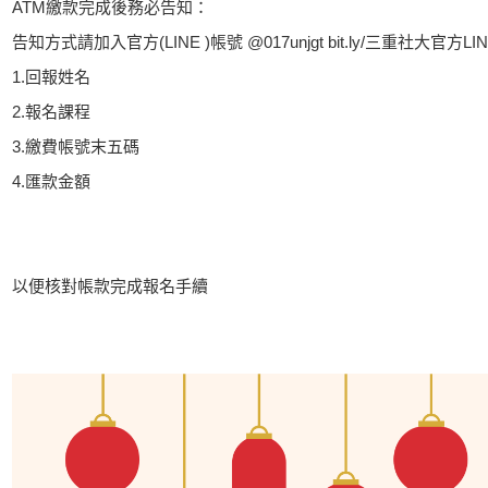
ATM繳款完成後務必告知：
告知方式請加入官方(LINE )帳號 @017unjgt bit.ly/三重社大官方L
1.回報姓名
2.報名課程
3.繳費帳號末五碼
4.匯款金額
以便核對帳款完成報名手續