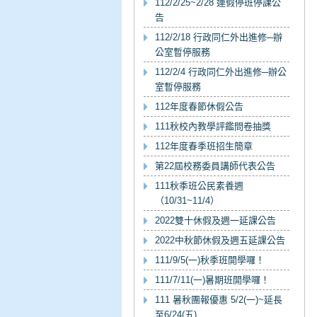
112/2/25~2/28 連假停班停課公
告
112/2/18 行政同仁外出進修─辦
公室暫停服務
112/2/4 行政同仁外出進修─辦公
室暫停服務
112年度春節休假公告
111秋校內教學評鑑問卷抽獎
112年度春季班招生簡章
第22屆校務委員講師代表公告
111秋季班公民素養週
（10/31~11/4）
2022雙十休假及週一延課公告
2022中秋節休假及週五延課公告
111/9/5(一)秋季班開學囉！
111/7/11(一)暑期班開學囉！
111 暑秋團報優惠 5/2(一)~延長
至6/24(五)