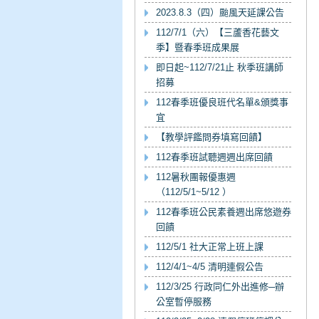
2023.8.3（四）颱風天延課公告
112/7/1（六）【三蘆香花藝文
季】暨春季班成果展
即日起~112/7/21止 秋季班講師
招募
112春季班優良班代名單&頒獎事
宜
【教學評鑑問券填寫回饋】
112春季班試聽週週出席回饋
112暑秋團報優惠週
（112/5/1~5/12 ）
112春季班公民素養週出席悠遊券
回饋
112/5/1 社大正常上班上課
112/4/1~4/5 清明連假公告
112/3/25 行政同仁外出進修─辦
公室暫停服務