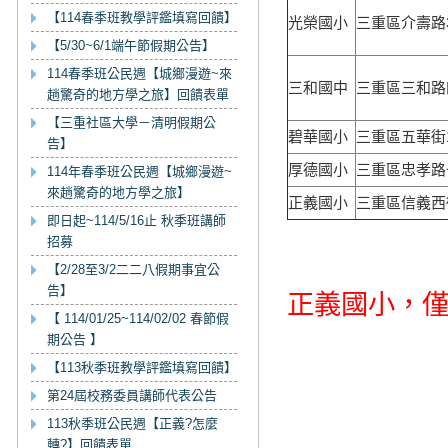
【114春季班教學評鑑填寫回饋】
光榮國小
三重區介壽路
【5/30~6/1端午節假期公告】
114春季班公民週【城鄉漫遊~來
三和國中
三重區三和路
趟驚奇的地方學之旅】回饋表單
【三重社區大學－清明假期公
碧華國小
三重區五華街1
告】
厚德國小
三重區忠孝路
114年春季班公民週【城鄉漫遊~
來趟驚奇的地方學之旅】
正義國小
三重區信義西
即日起~114/5/16止 秋季班講師
招募
【2/28至3/2二二八假期事宜公
告】
正義國小，
【 114/01/25~114/02/02 春節假
期公告 】
【113秋季班教學評鑑填寫回饋】
第24屆校務委員講師代表公告
113秋季班公民週【正義?怎麼
轉?】回饋表單