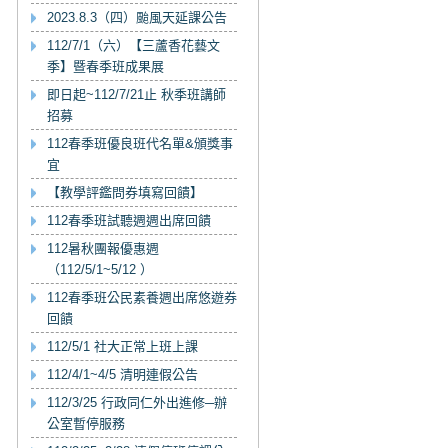
2023.8.3（四）颱風天延課公告
112/7/1（六）【三蘆香花藝文
季】暨春季班成果展
即日起~112/7/21止 秋季班講師
招募
112春季班優良班代名單&頒獎事
宜
【教學評鑑問券填寫回饋】
112春季班試聽週週出席回饋
112暑秋團報優惠週
（112/5/1~5/12 ）
112春季班公民素養週出席悠遊券
回饋
112/5/1 社大正常上班上課
112/4/1~4/5 清明連假公告
112/3/25 行政同仁外出進修─辦
公室暫停服務