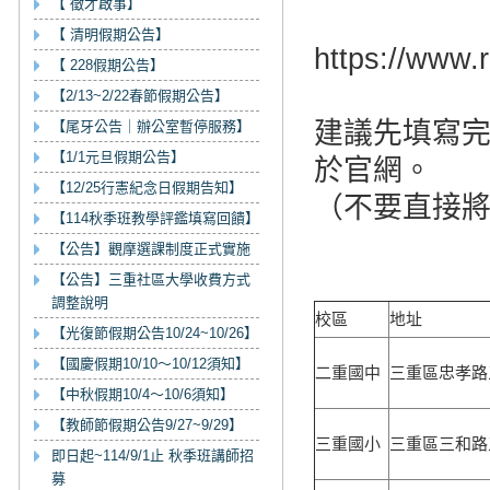
【 徵才啟事】
【 清明假期公告】
https://www.r
【 228假期公告】
【2/13~2/22春節假期公告】
建議先填寫完
【尾牙公告｜辦公室暫停服務】
【1/1元旦假期公告】
於官網。
【12/25行憲紀念日假期告知】
（不要直接將
【114秋季班教學評鑑填寫回饋】
【公告】觀摩選課制度正式實施
【公告】三重社區大學收費方式
調整說明
校區
地址
【光復節假期公告10/24~10/26】
【國慶假期10/10～10/12須知】
二重國中
三重區忠孝路
【中秋假期10/4～10/6須知】
【教師節假期公告9/27~9/29】
三重國小
三重區三和路
即日起~114/9/1止 秋季班講師招
募