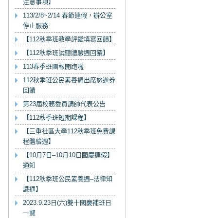
注意事項】
113/2/8~2/14 春節連假，辦公室
停止服務
【112秋季班教學評鑑填寫回饋】
【112秋季班試聽體驗週回饋】
113春季班團報開跑啦
112秋季班公民素養週出席悠遊券
回饋
第23屆校務委員講師代表公告
【112秋季班短期課程】
【三重社區大學112秋季班免費課
程體驗週】
【10月7日–10月10日國慶連假】
通知
【112秋季班公民素養週–法律知
識通】
2023.9.23日(六)雙十國慶補班日
一覽