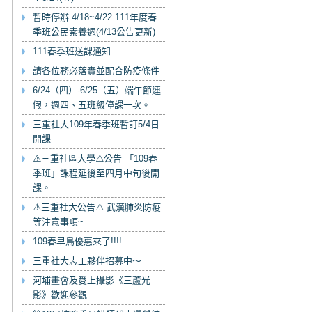
暫時停辦 4/18~4/22 111年度春
季班公民素養週(4/13公告更新)
111春季班送課通知
請各位務必落實並配合防疫條件
6/24（四）-6/25（五）端午節連
假，週四、五班級停課一次。
三重社大109年春季班暫訂5/4日
開課
⚠️三重社區大學⚠️公告 「109春
季班」課程延後至四月中旬後開
課。
⚠️三重社大公告⚠️ 武漢肺炎防疫
等注意事項~
109春早鳥優惠來了!!!!
三重社大志工夥伴招募中～
河埔畫會及愛上攝影《三蘆光
影》歡迎參觀