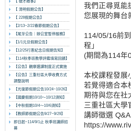
【 徵才啟事】
我們正尋覓能
【 清明假期公告】
您展現的舞台
【 228假期公告】
【2/13~2/22春節假期公告】
【尾牙公告｜辦公室暫停服務】
114/05/
【1/1元旦假期公告】
程」
【12/25行憲紀念日假期告知】
(期間為114年09
【114秋季班教學評鑑填寫回饋】
【公告】觀摩選課制度正式實施
本校課程發展
【公告】三重社區大學收費方式
調整說明
若覺得適合本
【光復節假期公告10/24~10/26】
期待與您在社
【國慶假期10/10～10/12須知】
三重社區大學官方網站
【中秋假期10/4～10/6須知】
講師徵選 Q&
【教師節假期公告9/27~9/29】
即日起~114/9/1止 秋季班講師招
https://www.r
募