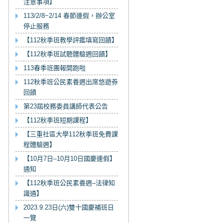
注意事項】
113/2/8~2/14 春節連假，辦公室
停止服務
【112秋季班教學評鑑填寫回饋】
【112秋季班試聽體驗週回饋】
113春季班團報開跑啦
112秋季班公民素養週出席悠遊券
回饋
第23屆校務委員講師代表公告
【112秋季班短期課程】
【三重社區大學112秋季班免費課
程體驗週】
【10月7日–10月10日國慶連假】
通知
【112秋季班公民素養週–法律知
識通】
2023.9.23日(六)雙十國慶補班日
一覽