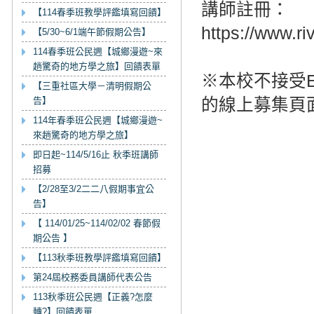
講師註冊：
【114春季班教學評鑑填寫回饋】
https://www.r
【5/30~6/1端午節假期公告】
114春季班公民週【城鄉漫遊~來
趟驚奇的地方學之旅】回饋表單
※本校不接受E
【三重社區大學－清明假期公
告】
的線上募集頁
114年春季班公民週【城鄉漫遊~
來趟驚奇的地方學之旅】
即日起~114/5/16止 秋季班講師
招募
【2/28至3/2二二八假期事宜公
告】
【 114/01/25~114/02/02 春節假
期公告 】
【113秋季班教學評鑑填寫回饋】
第24屆校務委員講師代表公告
113秋季班公民週【正義?怎麼
轉?】回饋表單