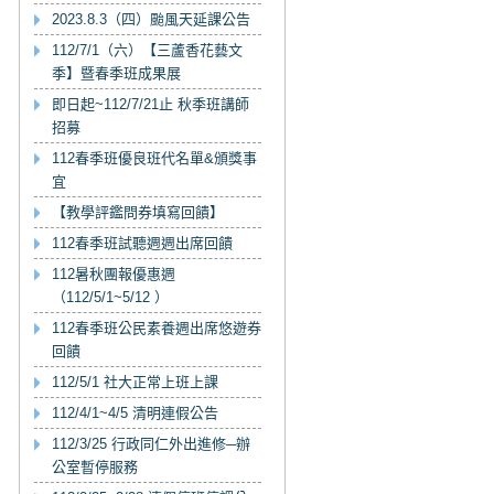
2023.8.3（四）颱風天延課公告
112/7/1（六）【三蘆香花藝文
季】暨春季班成果展
即日起~112/7/21止 秋季班講師
招募
112春季班優良班代名單&頒獎事
宜
【教學評鑑問券填寫回饋】
112春季班試聽週週出席回饋
112暑秋團報優惠週
（112/5/1~5/12 ）
112春季班公民素養週出席悠遊券
回饋
112/5/1 社大正常上班上課
112/4/1~4/5 清明連假公告
112/3/25 行政同仁外出進修─辦
公室暫停服務