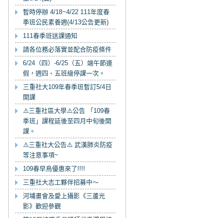
暫時停辦 4/18~4/22 111年度春
季班公民素養週(4/13公告更新)
111春季班送課通知
請各位務必落實並配合防疫條件
6/24（四）-6/25（五）端午節連
假，週四、五班級停課一次。
三重社大109年春季班暫訂5/4日
開課
⚠️三重社區大學⚠️公告 「109春
季班」課程延後至四月中旬後開
課。
⚠️三重社大公告⚠️ 武漢肺炎防疫
等注意事項~
109春早鳥優惠來了!!!!
三重社大志工夥伴招募中～
河埔畫會及愛上攝影《三蘆光
影》歡迎參觀