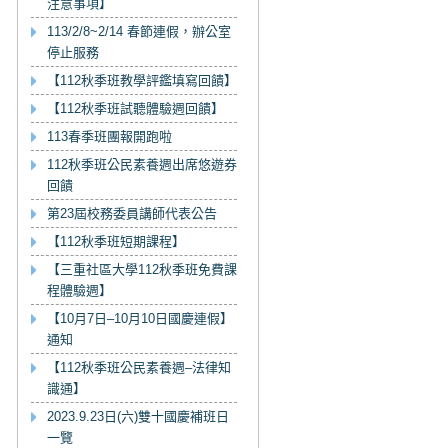
注意事項】
113/2/8~2/14 春節連假，辦公室
停止服務
【112秋季班教學評鑑填寫回饋】
【112秋季班試聽體驗週回饋】
113春季班團報開跑啦
112秋季班公民素養週出席悠遊券
回饋
第23屆校務委員講師代表公告
【112秋季班短期課程】
【三重社區大學112秋季班免費課
程體驗週】
【10月7日–10月10日國慶連假】
通知
【112秋季班公民素養週–法律知
識通】
2023.9.23日(六)雙十國慶補班日
一覽