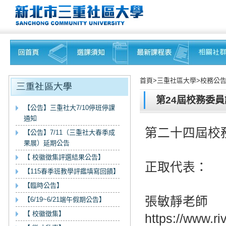
首頁>三重社區大學>校務公告
第24屆校務委
【公告】三重社大7/10停班停課
通知
第二十四屆校
【公告】7/11（三重社大春季成
果展）延期公告
【 校徽徵集評選結果公告】
正取代表：
【115春季班教學評鑑填寫回饋】
【臨時公告】
張敏靜老師
【6/19~6/21端午假期公告】
【 校徽徵集】
https://www.r