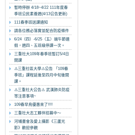
暫時停辦 4/18~4/22 111年度春
季班公民素養週(4/13公告更新)
111春季班送課通知
請各位務必落實並配合防疫條件
6/24（四）-6/25（五）端午節連
假，週四、五班級停課一次。
三重社大109年春季班暫訂5/4日
開課
⚠️三重社區大學⚠️公告 「109春
季班」課程延後至四月中旬後開
課。
⚠️三重社大公告⚠️ 武漢肺炎防疫
等注意事項~
109春早鳥優惠來了!!!!
三重社大志工夥伴招募中～
河埔畫會及愛上攝影《三蘆光
影》歡迎參觀