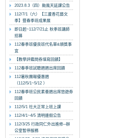
2023.8.3（四）颱風天延課公告
112/7/1（六）【三蘆香花藝文
季】暨春季班成果展
即日起~112/7/21止 秋季班講師
招募
112春季班優良班代名單&頒獎事
宜
【教學評鑑問券填寫回饋】
112春季班試聽週週出席回饋
112暑秋團報優惠週
（112/5/1~5/12 ）
112春季班公民素養週出席悠遊券
回饋
112/5/1 社大正常上班上課
112/4/1~4/5 清明連假公告
112/3/25 行政同仁外出進修─辦
公室暫停服務