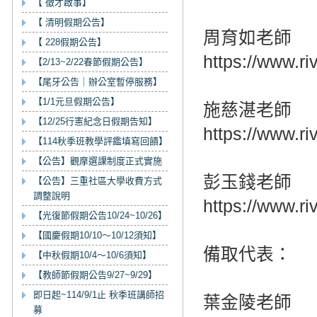
【 徵才啟事】
【 清明假期公告】
周育如老師
【 228假期公告】
https://www.r
【2/13~2/22春節假期公告】
【尾牙公告｜辦公室暫停服務】
【1/1元旦假期公告】
施慈湛老師
【12/25行憲紀念日假期告知】
https://www.r
【114秋季班教學評鑑填寫回饋】
【公告】觀摩選課制度正式實施
彭玉錢老師
【公告】三重社區大學收費方式
調整說明
https://www.r
【光復節假期公告10/24~10/26】
【國慶假期10/10～10/12須知】
備取代表：
【中秋假期10/4～10/6須知】
【教師節假期公告9/27~9/29】
即日起~114/9/1止 秋季班講師招
葉金陵老師
募